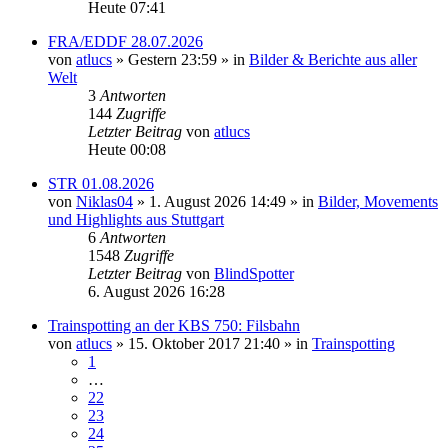
Heute 07:41
FRA/EDDF 28.07.2026
von
atlucs
» Gestern 23:59 » in
Bilder & Berichte aus aller
Welt
3
Antworten
144
Zugriffe
Letzter Beitrag
von
atlucs
Heute 00:08
STR 01.08.2026
von
Niklas04
» 1. August 2026 14:49 » in
Bilder, Movements
und Highlights aus Stuttgart
6
Antworten
1548
Zugriffe
Letzter Beitrag
von
BlindSpotter
6. August 2026 16:28
Trainspotting an der KBS 750: Filsbahn
von
atlucs
» 15. Oktober 2017 21:40 » in
Trainspotting
1
…
22
23
24