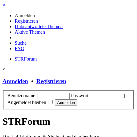
×
Anmelden
Registrieren
Unbeantwortete Themen
Aktive Themen
Suche
FAQ
STRForum
×
Anmelden
•
Registrieren
Benutzername:
Passwort:
|
Angemeldet bleiben
STRForum
Das Luftfahrtforum für Stuttgart und darüber hinaus.