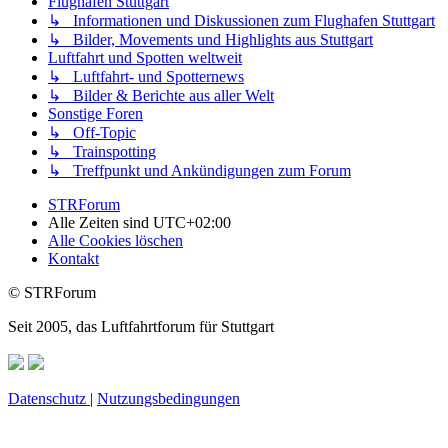
Flughafen Stuttgart
↳ Informationen und Diskussionen zum Flughafen Stuttgart
↳ Bilder, Movements und Highlights aus Stuttgart
Luftfahrt und Spotten weltweit
↳ Luftfahrt- und Spotternews
↳ Bilder & Berichte aus aller Welt
Sonstige Foren
↳ Off-Topic
↳ Trainspotting
↳ Treffpunkt und Ankündigungen zum Forum
STRForum
Alle Zeiten sind
UTC+02:00
Alle Cookies löschen
Kontakt
© STRForum
Seit 2005, das Luftfahrtforum für Stuttgart
Datenschutz
|
Nutzungsbedingungen