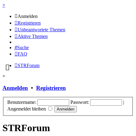
×
Anmelden
Registrieren
Unbeantwortete Themen
Aktive Themen
Suche
FAQ
STRForum
×
Anmelden
•
Registrieren
Benutzername:
Passwort:
|
Angemeldet bleiben
STRForum