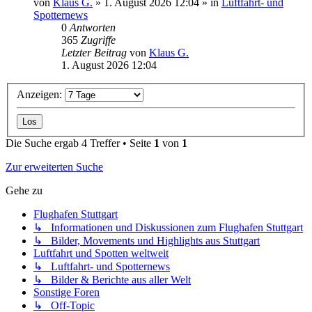
von
Klaus G.
» 1. August 2026 12:04 » in
Luftfahrt- und
Spotternews
0
Antworten
365
Zugriffe
Letzter Beitrag
von
Klaus G.
1. August 2026 12:04
Anzeigen:
Die Suche ergab 4 Treffer • Seite
1
von
1
Zur erweiterten Suche
Gehe zu
Flughafen Stuttgart
↳ Informationen und Diskussionen zum Flughafen Stuttgart
↳ Bilder, Movements und Highlights aus Stuttgart
Luftfahrt und Spotten weltweit
↳ Luftfahrt- und Spotternews
↳ Bilder & Berichte aus aller Welt
Sonstige Foren
↳ Off-Topic