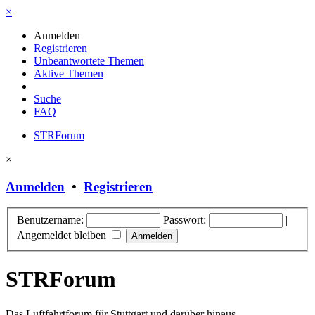
×
Anmelden
Registrieren
Unbeantwortete Themen
Aktive Themen
Suche
FAQ
STRForum
×
Anmelden
•
Registrieren
Benutzername:
Passwort:
|
Angemeldet bleiben
STRForum
Das Luftfahrtforum für Stuttgart und darüber hinaus.