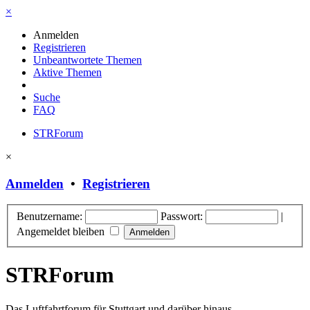
×
Anmelden
Registrieren
Unbeantwortete Themen
Aktive Themen
Suche
FAQ
STRForum
×
Anmelden
•
Registrieren
Benutzername:
Passwort:
|
Angemeldet bleiben
STRForum
Das Luftfahrtforum für Stuttgart und darüber hinaus.