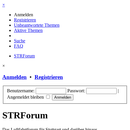
×
Anmelden
Registrieren
Unbeantwortete Themen
Aktive Themen
Suche
FAQ
STRForum
×
Anmelden
•
Registrieren
Benutzername:
Passwort:
|
Angemeldet bleiben
STRForum
Das Luftfahrtforum für Stuttgart und darüber hinaus.