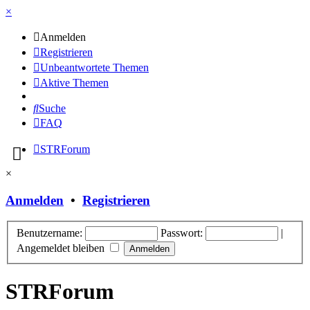
×
Anmelden
Registrieren
Unbeantwortete Themen
Aktive Themen
Suche
FAQ
STRForum
×
Anmelden
•
Registrieren
Benutzername:
Passwort:
|
Angemeldet bleiben
STRForum