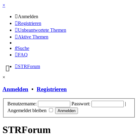
×
Anmelden
Registrieren
Unbeantwortete Themen
Aktive Themen
Suche
FAQ
STRForum
×
Anmelden
•
Registrieren
Benutzername:
Passwort:
|
Angemeldet bleiben
STRForum