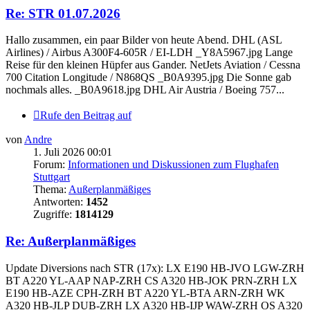
Re: STR 01.07.2026
Hallo zusammen, ein paar Bilder von heute Abend. DHL (ASL
Airlines) / Airbus A300F4-605R / EI-LDH _Y8A5967.jpg Lange
Reise für den kleinen Hüpfer aus Gander. NetJets Aviation / Cessna
700 Citation Longitude / N868QS _B0A9395.jpg Die Sonne gab
nochmals alles. _B0A9618.jpg DHL Air Austria / Boeing 757...
Rufe den Beitrag auf
von
Andre
1. Juli 2026 00:01
Forum:
Informationen und Diskussionen zum Flughafen
Stuttgart
Thema:
Außerplanmäßiges
Antworten:
1452
Zugriffe:
1814129
Re: Außerplanmäßiges
Update Diversions nach STR (17x): LX E190 HB-JVO LGW-ZRH
BT A220 YL-AAP NAP-ZRH CS A320 HB-JOK PRN-ZRH LX
E190 HB-AZE CPH-ZRH BT A220 YL-BTA ARN-ZRH WK
A320 HB-JLP DUB-ZRH LX A320 HB-IJP WAW-ZRH OS A320