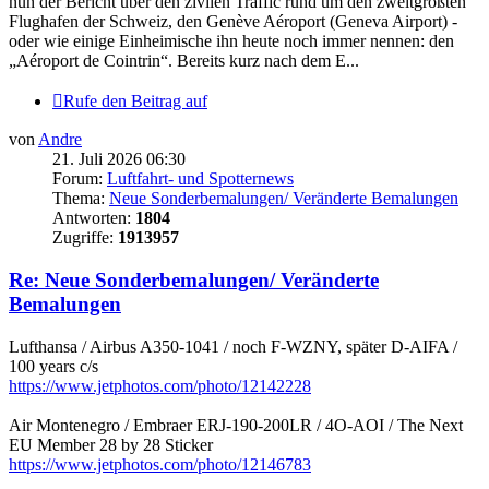
nun der Bericht über den zivilen Traffic rund um den zweitgrößten
Flughafen der Schweiz, den Genève Aéroport (Geneva Airport) -
oder wie einige Einheimische ihn heute noch immer nennen: den
„Aéroport de Cointrin“. Bereits kurz nach dem E...
Rufe den Beitrag auf
von
Andre
21. Juli 2026 06:30
Forum:
Luftfahrt- und Spotternews
Thema:
Neue Sonderbemalungen/ Veränderte Bemalungen
Antworten:
1804
Zugriffe:
1913957
Re: Neue Sonderbemalungen/ Veränderte
Bemalungen
Lufthansa / Airbus A350-1041 / noch F-WZNY, später D-AIFA /
100 years c/s
https://www.jetphotos.com/photo/12142228
Air Montenegro / Embraer ERJ-190-200LR / 4O-AOI / The Next
EU Member 28 by 28 Sticker
https://www.jetphotos.com/photo/12146783