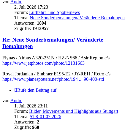
von
Andre
2. Juli 2026 17:23
Forum:
Luftfahrt- und Spotternews
Thema:
Neue Sonderbemalungen/ Veränderte Bemalungen
Antworten:
1804
Zugriffe:
1913957
Re: Neue Sonderbemalungen/ Veränderte
Bemalungen
Flynas / Airbus A320-251N / HZ-NS66 / Asir Region c/s
https://www.jetphotos.com/photo/12131663
Royal Jordanian / Embraer E195-E2 / JY-REH / Retro c/s
https://www.planespotters.net/photo/194 ... 90-400-std
Rufe den Beitrag auf
von
Andre
1. Juli 2026 23:11
Forum:
Bilder, Movements und Highlights aus Stuttgart
Thema:
STR 01.07.2026
Antworten:
2
Zugriffe:
960