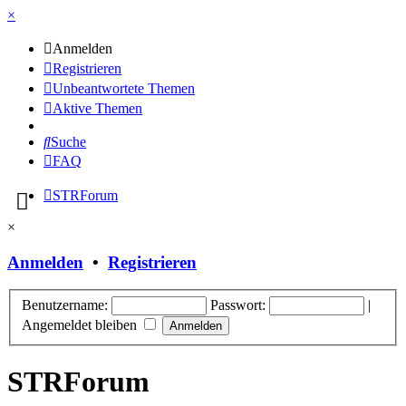
×
Anmelden
Registrieren
Unbeantwortete Themen
Aktive Themen
Suche
FAQ
STRForum
×
Anmelden
•
Registrieren
Benutzername:
Passwort:
|
Angemeldet bleiben
STRForum