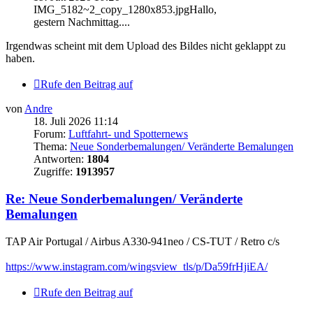
IMG_5182~2_copy_1280x853.jpgHallo,
gestern Nachmittag....
Irgendwas scheint mit dem Upload des Bildes nicht geklappt zu
haben.
Rufe den Beitrag auf
von
Andre
18. Juli 2026 11:14
Forum:
Luftfahrt- und Spotternews
Thema:
Neue Sonderbemalungen/ Veränderte Bemalungen
Antworten:
1804
Zugriffe:
1913957
Re: Neue Sonderbemalungen/ Veränderte
Bemalungen
TAP Air Portugal / Airbus A330-941neo / CS-TUT / Retro c/s
https://www.instagram.com/wingsview_tls/p/Da59frHjiEA/
Rufe den Beitrag auf