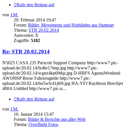
Rufe den Beitrag auf
von
J.M.
20. Februar 2014 19:47
Forum:
Bilder, Movements und Highlights aus Stuttgart
Thema:
STR 20.02.2014
Antworten:
5
Zugriffe:
5182
Re: STR 20.02.2014
N5025 CASA 235 Prescott Support Company http://www7.pic-
upload.de/20.02.14/fz4br17tmp.jpg http://www7.pic-
upload.de/20.02.14/wgnz4kp69tkp.jpg D-HBFS AgustaWestland
AW109SP Brose Fahrzeugteile http://www7.pic-
upload.de/20.02.14/6u5wlv41ji69.jpg HA-YFJ Raytheon Beechjet
400A Untitled http://www7.pic-u...
Rufe den Beitrag auf
von
J.M.
10. Januar 2014 15:47
Forum:
Bilder & Berichte aus aller Welt
Thema:
Overflight Fotos