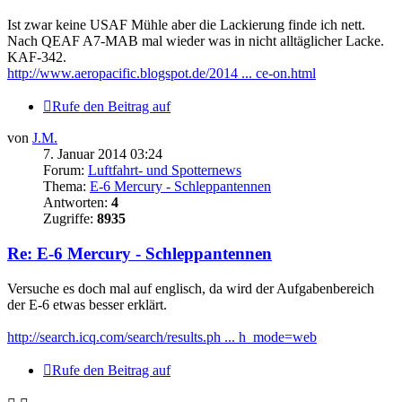
Ist zwar keine USAF Mühle aber die Lackierung finde ich nett.
Nach QEAF A7-MAB mal wieder was in nicht alltäglicher Lacke.
KAF-342.
http://www.aeropacific.blogspot.de/2014 ... ce-on.html
Rufe den Beitrag auf
von
J.M.
7. Januar 2014 03:24
Forum:
Luftfahrt- und Spotternews
Thema:
E-6 Mercury - Schleppantennen
Antworten:
4
Zugriffe:
8935
Re: E-6 Mercury - Schleppantennen
Versuche es doch mal auf englisch, da wird der Aufgabenbereich
der E-6 etwas besser erklärt.
http://search.icq.com/search/results.ph ... h_mode=web
Rufe den Beitrag auf