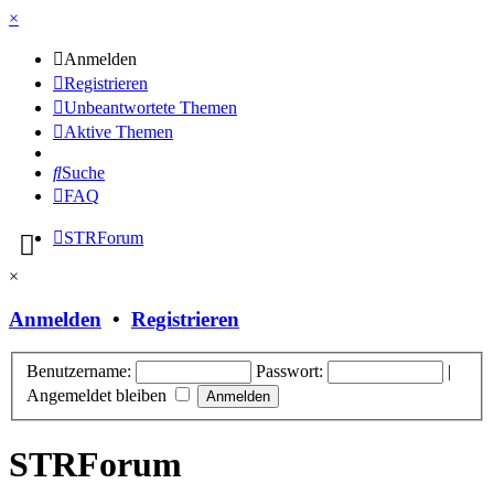
×
Anmelden
Registrieren
Unbeantwortete Themen
Aktive Themen
Suche
FAQ
STRForum
×
Anmelden
•
Registrieren
Benutzername:
Passwort:
|
Angemeldet bleiben
STRForum