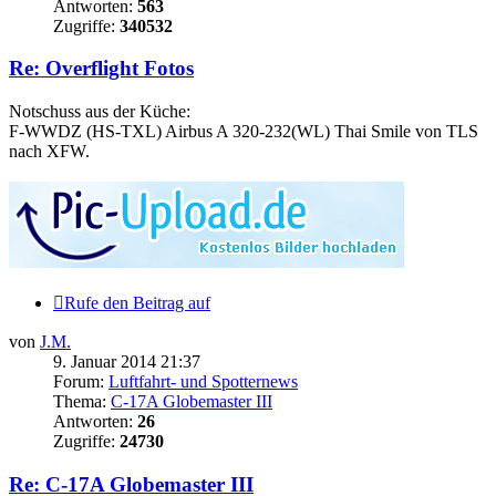
Antworten:
563
Zugriffe:
340532
Re: Overflight Fotos
Notschuss aus der Küche:
F-WWDZ (HS-TXL) Airbus A 320-232(WL) Thai Smile von TLS
nach XFW.
Rufe den Beitrag auf
von
J.M.
9. Januar 2014 21:37
Forum:
Luftfahrt- und Spotternews
Thema:
C-17A Globemaster III
Antworten:
26
Zugriffe:
24730
Re: C-17A Globemaster III