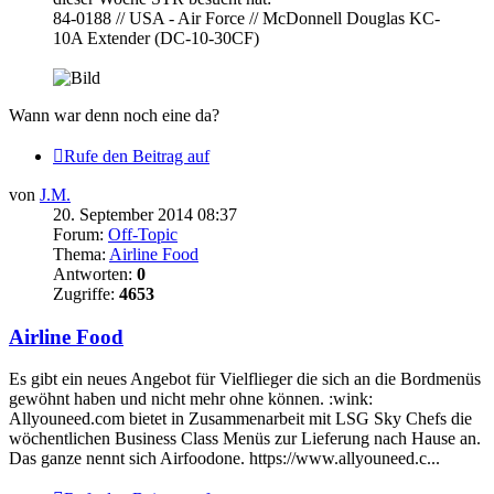
84-0188 // USA - Air Force // McDonnell Douglas KC-
10A Extender (DC-10-30CF)
Wann war denn noch eine da?
Rufe den Beitrag auf
von
J.M.
20. September 2014 08:37
Forum:
Off-Topic
Thema:
Airline Food
Antworten:
0
Zugriffe:
4653
Airline Food
Es gibt ein neues Angebot für Vielflieger die sich an die Bordmenüs
gewöhnt haben und nicht mehr ohne können. :wink:
Allyouneed.com bietet in Zusammenarbeit mit LSG Sky Chefs die
wöchentlichen Business Class Menüs zur Lieferung nach Hause an.
Das ganze nennt sich Airfoodone. https://www.allyouneed.c...