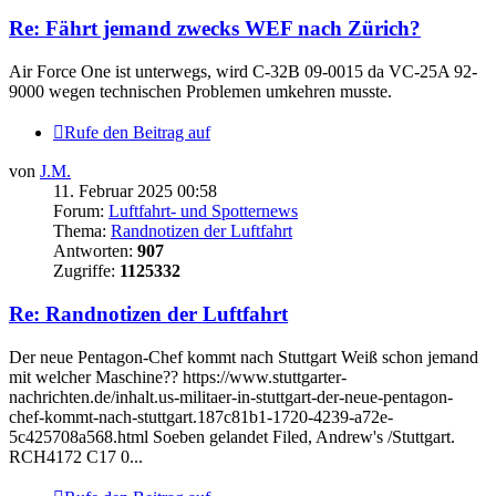
Re: Fährt jemand zwecks WEF nach Zürich?
Air Force One ist unterwegs, wird C-32B 09-0015 da VC-25A 92-
9000 wegen technischen Problemen umkehren musste.
Rufe den Beitrag auf
von
J.M.
11. Februar 2025 00:58
Forum:
Luftfahrt- und Spotternews
Thema:
Randnotizen der Luftfahrt
Antworten:
907
Zugriffe:
1125332
Re: Randnotizen der Luftfahrt
Der neue Pentagon-Chef kommt nach Stuttgart Weiß schon jemand
mit welcher Maschine?? https://www.stuttgarter-
nachrichten.de/inhalt.us-militaer-in-stuttgart-der-neue-pentagon-
chef-kommt-nach-stuttgart.187c81b1-1720-4239-a72e-
5c425708a568.html Soeben gelandet Filed, Andrew's /Stuttgart.
RCH4172 C17 0...