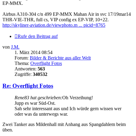
EP-MMX.
Airbus A310-304 c/n 499 EP-MMX Mahan Air in svc 17/19mar14
THR-VIE-THR, full cs, VIP config ex EP-VIP, 10+22.
http://skyliner-aviation.de/viewphoto.m ... picid=8765
Rufe den Beitrag auf
von
J.M.
1. März 2014 08:54
Forum:
Bilder & Berichte aus aller Welt
Thema:
Overflight Fotos
Antworten:
563
Zugriffe:
340532
Re: Overflight Fotos
Rene83 hat geschrieben:
Oh Verzeihung!
Jupp es war Süd-Ost.
Sah sehr interessant aus und Ich würde gern wissen wer
oder was da unterwegs war.
Zwei Tanker aus Mildenhall mit Anhang aus Spangdahlem beim
üben.