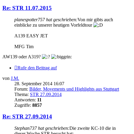
Re: STR 11.07.2015
planespotter757 hat geschrieben:
Von mir gibts auch
einblicke zu unserer heutigen Vorfeldtour
A139 EASY JET
MFG Tim
AW139 oder A319?
Rufe den Beitrag auf
von
J.M.
28. September 2014 16:07
Forum:
Bilder, Movements und Highlights aus Stuttgart
Thema:
STR 27.09.2014
Antworten:
11
Zugriffe:
8857
Re: STR 27.09.2014
Stephan737 hat geschrieben:
Die zweite KC-10 die in
dieser Woche STR besucht hat: