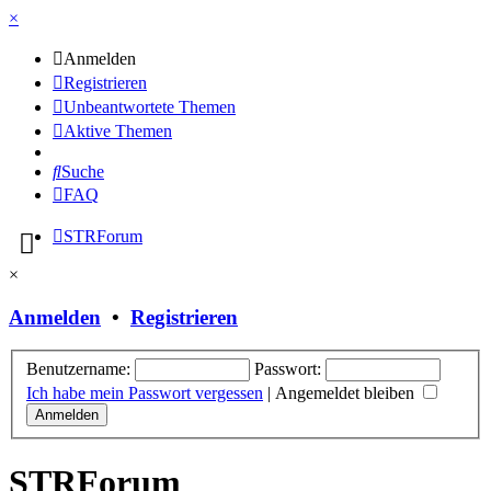
×
Anmelden
Registrieren
Unbeantwortete Themen
Aktive Themen
Suche
FAQ
STRForum
×
Anmelden
•
Registrieren
Benutzername:
Passwort:
Ich habe mein Passwort vergessen
|
Angemeldet bleiben
STRForum