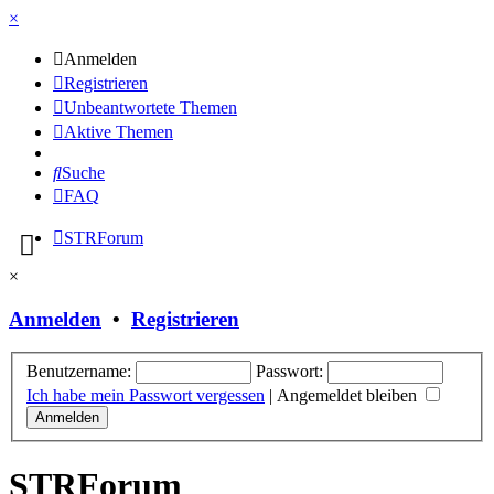
×
Anmelden
Registrieren
Unbeantwortete Themen
Aktive Themen
Suche
FAQ
STRForum
×
Anmelden
•
Registrieren
Benutzername:
Passwort:
Ich habe mein Passwort vergessen
|
Angemeldet bleiben
STRForum