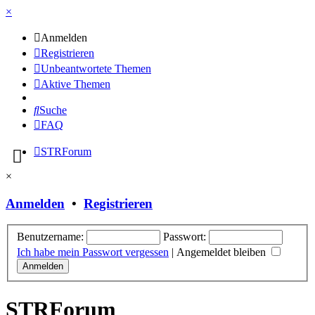
×
Anmelden
Registrieren
Unbeantwortete Themen
Aktive Themen
Suche
FAQ
STRForum
×
Anmelden
•
Registrieren
Benutzername:
Passwort:
Ich habe mein Passwort vergessen
|
Angemeldet bleiben
STRForum