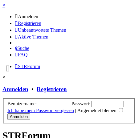
×
Anmelden
Registrieren
Unbeantwortete Themen
Aktive Themen
Suche
FAQ
STRForum
×
Anmelden
•
Registrieren
Benutzername:
Passwort:
Ich habe mein Passwort vergessen
|
Angemeldet bleiben
STRForum