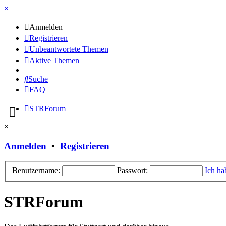
×
Anmelden
Registrieren
Unbeantwortete Themen
Aktive Themen
Suche
FAQ
STRForum
×
Anmelden
•
Registrieren
Benutzername:
Passwort:
Ich ha
STRForum