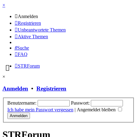
×
Anmelden
Registrieren
Unbeantwortete Themen
Aktive Themen
Suche
FAQ
STRForum
×
Anmelden
•
Registrieren
Benutzername:
Passwort:
Ich habe mein Passwort vergessen
|
Angemeldet bleiben
STRForum