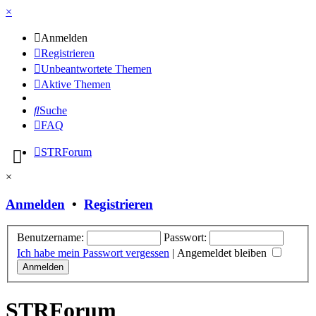
×
Anmelden
Registrieren
Unbeantwortete Themen
Aktive Themen
Suche
FAQ
STRForum
×
Anmelden
•
Registrieren
Benutzername:
Passwort:
Ich habe mein Passwort vergessen
|
Angemeldet bleiben
STRForum