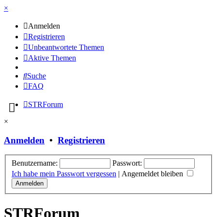
×
Anmelden
Registrieren
Unbeantwortete Themen
Aktive Themen
Suche
FAQ
STRForum
×
Anmelden
•
Registrieren
Benutzername:
Passwort:
Ich habe mein Passwort vergessen
|
Angemeldet bleiben
STRForum