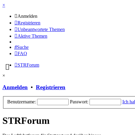
×
Anmelden
Registrieren
Unbeantwortete Themen
Aktive Themen
Suche
FAQ
STRForum
×
Anmelden
•
Registrieren
Benutzername:
Passwort:
Ich ha
STRForum