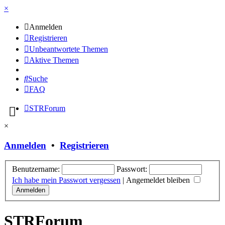
×
Anmelden
Registrieren
Unbeantwortete Themen
Aktive Themen
Suche
FAQ
STRForum
×
Anmelden
•
Registrieren
Benutzername:
Passwort:
Ich habe mein Passwort vergessen
|
Angemeldet bleiben
STRForum