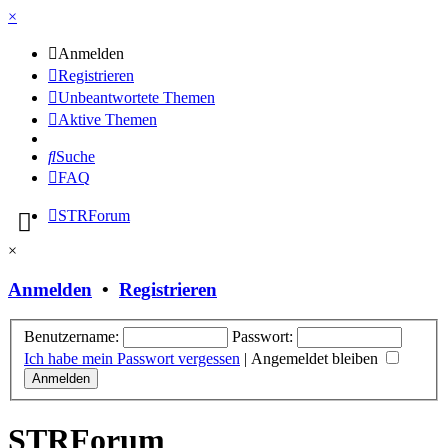
×
Anmelden
Registrieren
Unbeantwortete Themen
Aktive Themen
Suche
FAQ
STRForum
×
Anmelden
•
Registrieren
Benutzername:
Passwort:
Ich habe mein Passwort vergessen
|
Angemeldet bleiben
STRForum