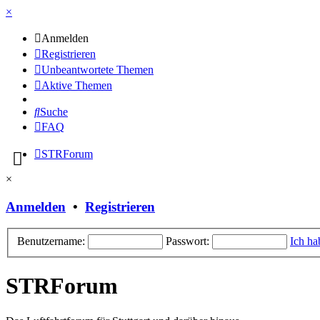
×
Anmelden
Registrieren
Unbeantwortete Themen
Aktive Themen
Suche
FAQ
STRForum
×
Anmelden
•
Registrieren
Benutzername:
Passwort:
Ich ha
STRForum