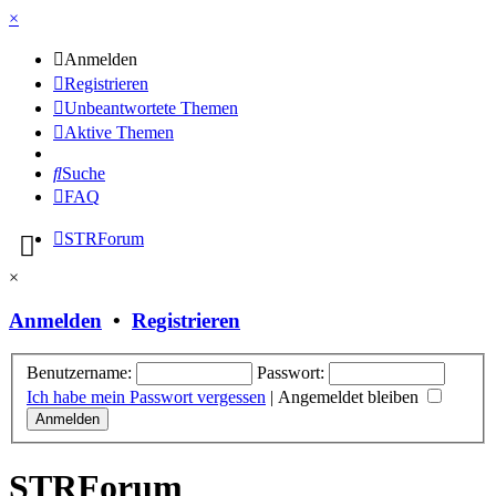
×
Anmelden
Registrieren
Unbeantwortete Themen
Aktive Themen
Suche
FAQ
STRForum
×
Anmelden
•
Registrieren
Benutzername:
Passwort:
Ich habe mein Passwort vergessen
|
Angemeldet bleiben
STRForum