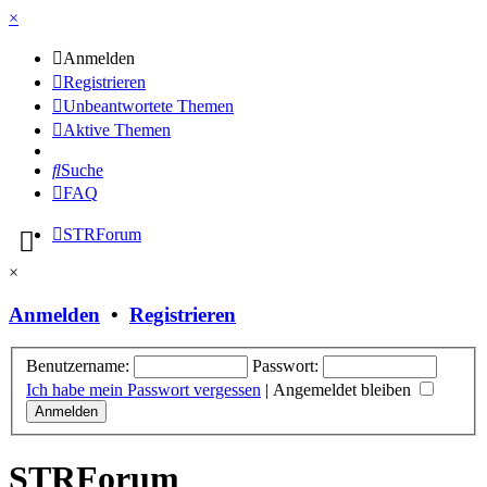
×
Anmelden
Registrieren
Unbeantwortete Themen
Aktive Themen
Suche
FAQ
STRForum
×
Anmelden
•
Registrieren
Benutzername:
Passwort:
Ich habe mein Passwort vergessen
|
Angemeldet bleiben
STRForum