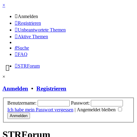
×
Anmelden
Registrieren
Unbeantwortete Themen
Aktive Themen
Suche
FAQ
STRForum
×
Anmelden
•
Registrieren
Benutzername:
Passwort:
Ich habe mein Passwort vergessen
|
Angemeldet bleiben
STRForum