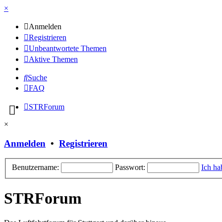
×
Anmelden
Registrieren
Unbeantwortete Themen
Aktive Themen
Suche
FAQ
STRForum
×
Anmelden
•
Registrieren
Benutzername:
Passwort:
Ich ha
STRForum