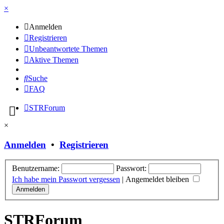
×
Anmelden
Registrieren
Unbeantwortete Themen
Aktive Themen
Suche
FAQ
STRForum
×
Anmelden
•
Registrieren
Benutzername:
Passwort:
Ich habe mein Passwort vergessen
|
Angemeldet bleiben
STRForum