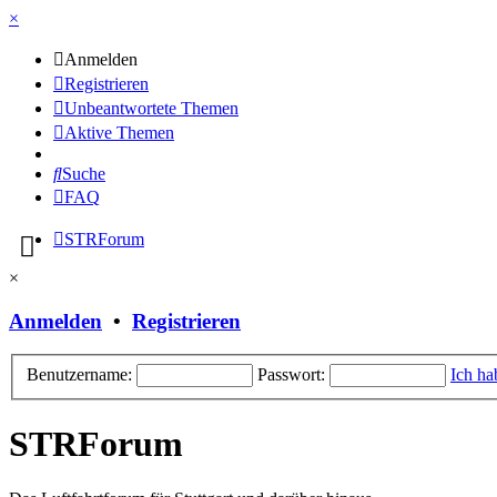
×
Anmelden
Registrieren
Unbeantwortete Themen
Aktive Themen
Suche
FAQ
STRForum
×
Anmelden
•
Registrieren
Benutzername:
Passwort:
Ich ha
STRForum