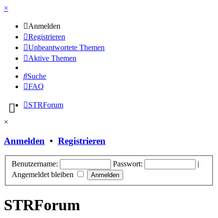
×
Anmelden
Registrieren
Unbeantwortete Themen
Aktive Themen
Suche
FAQ
STRForum
×
Anmelden
•
Registrieren
Benutzername:
Passwort:
|
Angemeldet bleiben
STRForum