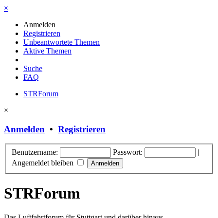
×
Anmelden
Registrieren
Unbeantwortete Themen
Aktive Themen
Suche
FAQ
STRForum
×
Anmelden
•
Registrieren
Benutzername:
Passwort:
|
Angemeldet bleiben
STRForum
Das Luftfahrtforum für Stuttgart und darüber hinaus.