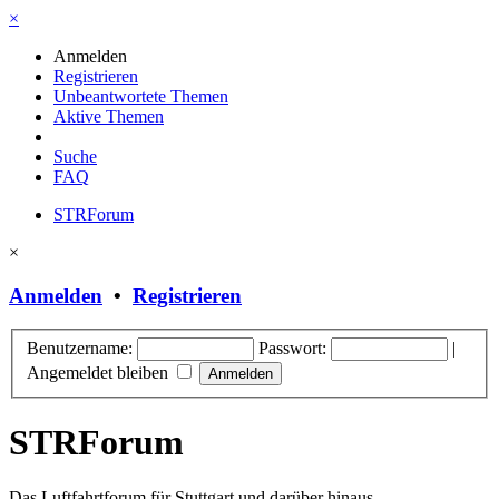
×
Anmelden
Registrieren
Unbeantwortete Themen
Aktive Themen
Suche
FAQ
STRForum
×
Anmelden
•
Registrieren
Benutzername:
Passwort:
|
Angemeldet bleiben
STRForum
Das Luftfahrtforum für Stuttgart und darüber hinaus.