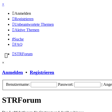
×
Anmelden
Registrieren
Unbeantwortete Themen
Aktive Themen
Suche
FAQ
STRForum
×
Anmelden
•
Registrieren
Benutzername:
Passwort:
|
Ange
STRForum