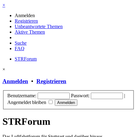
×
Anmelden
Registrieren
Unbeantwortete Themen
Aktive Themen
Suche
FAQ
STRForum
×
Anmelden
•
Registrieren
Benutzername:
Passwort:
|
Angemeldet bleiben
STRForum
Das Luftfahrtforum für Stuttgart und darüber hinaus.