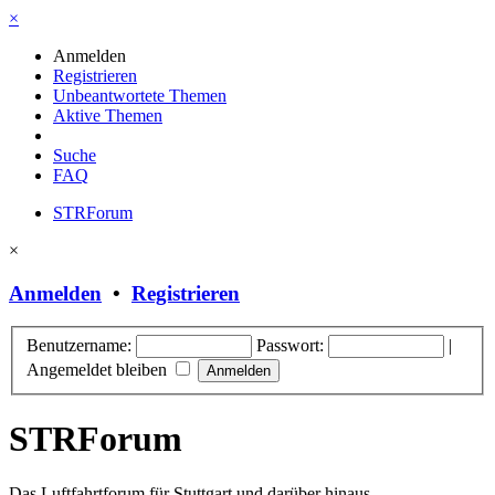
×
Anmelden
Registrieren
Unbeantwortete Themen
Aktive Themen
Suche
FAQ
STRForum
×
Anmelden
•
Registrieren
Benutzername:
Passwort:
|
Angemeldet bleiben
STRForum
Das Luftfahrtforum für Stuttgart und darüber hinaus.