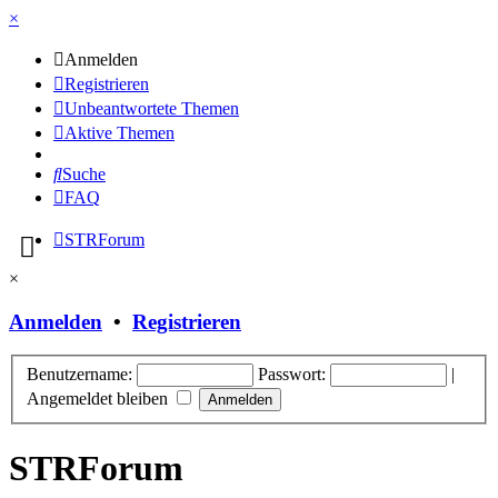
×
Anmelden
Registrieren
Unbeantwortete Themen
Aktive Themen
Suche
FAQ
STRForum
×
Anmelden
•
Registrieren
Benutzername:
Passwort:
|
Angemeldet bleiben
STRForum