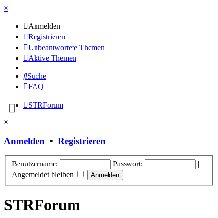
×
Anmelden
Registrieren
Unbeantwortete Themen
Aktive Themen
Suche
FAQ
STRForum
×
Anmelden
•
Registrieren
Benutzername:
Passwort:
|
Angemeldet bleiben
STRForum