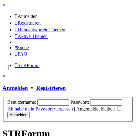
×
Anmelden
Registrieren
Unbeantwortete Themen
Aktive Themen
Suche
FAQ
STRForum
×
Anmelden
•
Registrieren
Benutzername:
Passwort:
Ich habe mein Passwort vergessen
|
Angemeldet bleiben
STRForum