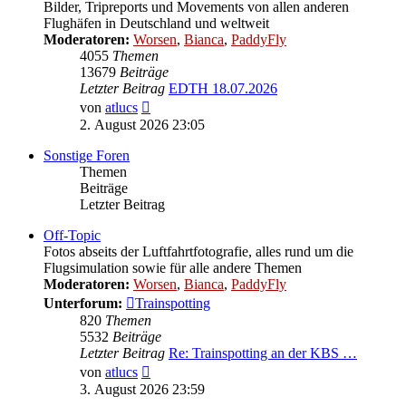
Bilder, Tripreports und Movements von allen anderen
Flughäfen in Deutschland und weltweit
Moderatoren:
Worsen
,
Bianca
,
PaddyFly
4055
Themen
13679
Beiträge
Letzter Beitrag
EDTH 18.07.2026
Neuester
von
atlucs
Beitrag
2. August 2026 23:05
Sonstige Foren
Themen
Beiträge
Letzter Beitrag
Off-Topic
Fotos abseits der Luftfahrtfotografie, alles rund um die
Flugsimulation sowie für alle andere Themen
Moderatoren:
Worsen
,
Bianca
,
PaddyFly
Unterforum:
Trainspotting
820
Themen
5532
Beiträge
Letzter Beitrag
Re: Trainspotting an der KBS …
Neuester
von
atlucs
Beitrag
3. August 2026 23:59