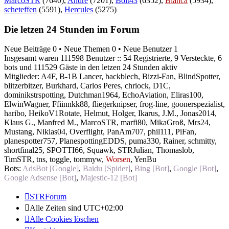
MarcoSTR
(7640),
Andre
(7201),
Bolt43
(6352),
Bianca
(5934),
scheteffen
(5591),
Hercules
(5275)
Die letzen 24 Stunden im Forum
Neue Beiträge 0 • Neue Themen 0 • Neue Benutzer 1
Insgesamt waren 111598 Benutzer :: 54 Registrierte, 9 Versteckte, 6
bots und 111529 Gäste in den letzen 24 Stunden aktiv
Mitglieder:
A4F
,
B-1B Lancer
,
backblech
,
Bizzi-Fan
,
BlindSpotter
,
blitzerbitzer
,
Burkhard
,
Carlos Peres
,
chriock
,
D1C
,
dominikstrspotting
,
Dutchman1964
,
EchoAviation
,
Eliras100
,
ElwinWagner
,
Ffiinnkk88
,
fliegerknipser
,
frog-line
,
goonerspezialist
,
haribo
,
HeikoV1Rotate
,
Helmut
,
Holger
,
Ikarus
,
J.M.
,
Jonas2014
,
Klaus G.
,
Manfred M.
,
MarcoSTR
,
marfi80
,
MikaGroß
,
Mrs24
,
Mustang
,
Niklas04
,
Overflight
,
PanAm707
,
phil111
,
PiFan
,
planespotter757
,
PlanespottingEDDS
,
puma330
,
Rainer
,
schmitty
,
shortfinal25
,
SPOTTI66
,
Squawk
,
STRJulian
,
Thomaslob
,
TimSTR
,
tns
,
toggle
,
tommyw
,
Worsen
,
YenBu
Bots:
AdsBot [Google]
,
Baidu [Spider]
,
Bing [Bot]
,
Google [Bot]
,
Google Adsense [Bot]
,
Majestic-12 [Bot]
STRForum
Alle Zeiten sind
UTC+02:00
Alle Cookies löschen