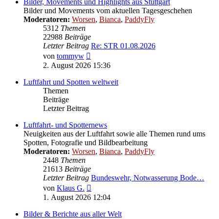
Bilder, Movements und Highlights aus Stuttgart
Bilder und Movements vom aktuellen Tagesgeschehen
Moderatoren:
Worsen
,
Bianca
,
PaddyFly
5312
Themen
22988
Beiträge
Letzter Beitrag
Re: STR 01.08.2026
Neuester
von
tommyw
Beitrag
2. August 2026 15:36
Luftfahrt und Spotten weltweit
Themen
Beiträge
Letzter Beitrag
Luftfahrt- und Spotternews
Neuigkeiten aus der Luftfahrt sowie alle Themen rund ums
Spotten, Fotografie und Bildbearbeitung
Moderatoren:
Worsen
,
Bianca
,
PaddyFly
2448
Themen
21613
Beiträge
Letzter Beitrag
Bundeswehr, Notwasserung Bode…
Neuester
von
Klaus G.
Beitrag
1. August 2026 12:04
Bilder & Berichte aus aller Welt