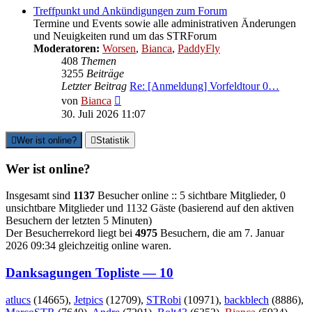
Treffpunkt und Ankündigungen zum Forum
Termine und Events sowie alle administrativen Änderungen
und Neuigkeiten rund um das STRForum
Moderatoren:
Worsen
,
Bianca
,
PaddyFly
408
Themen
3255
Beiträge
Letzter Beitrag
Re: [Anmeldung] Vorfeldtour 0…
Neuester
von
Bianca
Beitrag
30. Juli 2026 11:07
Wer ist online?
Statistik
Wer ist online?
Insgesamt sind
1137
Besucher online :: 5 sichtbare Mitglieder, 0
unsichtbare Mitglieder und 1132 Gäste (basierend auf den aktiven
Besuchern der letzten 5 Minuten)
Der Besucherrekord liegt bei
4975
Besuchern, die am 7. Januar
2026 09:34 gleichzeitig online waren.
Danksagungen Topliste — 10
atlucs
(14665),
Jetpics
(12709),
STRobi
(10971),
backblech
(8886),