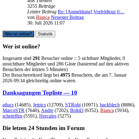
408
Themen
3255
Beiträge
Letzter Beitrag
Re: [Anmeldung] Vorfeldtour 0…
von
Bianca
Neuester Beitrag
30. Juli 2026 11:07
Wer ist online?
Statistik
Wer ist online?
Insgesamt sind
291
Besucher online :: 5 sichtbare Mitglieder, 0
unsichtbare Mitglieder und 286 Gäste (basierend auf den aktiven
Besuchern der letzten 5 Minuten)
Der Besucherrekord liegt bei
4975
Besuchern, die am 7. Januar
2026 09:34 gleichzeitig online waren.
Danksagungen Topliste — 10
atlucs
(14685),
Jetpics
(12709),
STRobi
(10971),
backblech
(8886),
MarcoSTR
(7640),
Andre
(7202),
Bolt43
(6352),
Bianca
(5934),
scheteffen
(5591),
Hercules
(5275)
Die letzen 24 Stunden im Forum