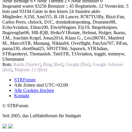
Neue Beiträge 6 • Neue Themen 2 • Neue Benutzer 0
Insgesamt waren 93256 Benutzer :: 45 Registrierte, 12 Versteckte, 5
bots und 93194 Gäste in den letzen 24 Stunden aktiv
Mitglieder:
A350
,
Ann555
,
B-1B Lancer
,
B787TUIfly
,
Bizzi-Fan
,
Carlos Peres
,
chriock
,
D1C
,
dominikstrspotting
,
Drummer88
,
EchoAviation
,
Eliras100
,
ElwinWagner
,
Ely19
,
fliegerknipser
,
flugzeugfan96
,
HB-IQB
,
HeikoV1Rotate
,
Helmut
,
Holger
,
Ikarus
,
J.M.
,
Joachim Kegel
,
Jonas2014
,
Klaus G.
,
Leo280781
,
Manfred
M.
,
MarcoSTR
,
Mustang
,
Niklas04
,
Overflight
,
PanAm707
,
PiFan
,
puma330
,
shortfinal25
,
SPOTTI66
,
Squawk
,
STRJulian
,
STRspotteryt
,
Thomaslob
,
TimSTR
,
TJAviation
,
toggle
,
tommyw
,
Uhemmann
Bots:
Baidu [Spider]
,
Bing [Bot]
,
Google [Bot]
,
Google Adsense
[Bot]
,
Majestic-12 [Bot]
STRForum
Alle Zeiten sind
UTC+02:00
Alle Cookies löschen
Kontakt
© STRForum
Seit 2005, das Luftfahrtforum für Stuttgart