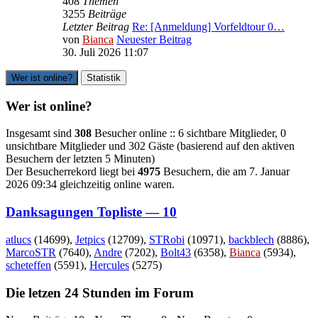
408
Themen
3255
Beiträge
Letzter Beitrag
Re: [Anmeldung] Vorfeldtour 0…
von
Bianca
Neuester Beitrag
30. Juli 2026 11:07
Wer ist online?
Statistik
Wer ist online?
Insgesamt sind
308
Besucher online :: 6 sichtbare Mitglieder, 0
unsichtbare Mitglieder und 302 Gäste (basierend auf den aktiven
Besuchern der letzten 5 Minuten)
Der Besucherrekord liegt bei
4975
Besuchern, die am 7. Januar
2026 09:34 gleichzeitig online waren.
Danksagungen Topliste — 10
atlucs
(14699),
Jetpics
(12709),
STRobi
(10971),
backblech
(8886),
MarcoSTR
(7640),
Andre
(7202),
Bolt43
(6358),
Bianca
(5934),
scheteffen
(5591),
Hercules
(5275)
Die letzen 24 Stunden im Forum