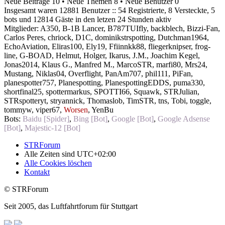
Neue Beiträge 10 • Neue Themen 8 • Neue Benutzer 0
Insgesamt waren 12881 Benutzer :: 54 Registrierte, 8 Versteckte, 5
bots und 12814 Gäste in den letzen 24 Stunden aktiv
Mitglieder:
A350
,
B-1B Lancer
,
B787TUIfly
,
backblech
,
Bizzi-Fan
,
Carlos Peres
,
chriock
,
D1C
,
dominikstrspotting
,
Dutchman1964
,
EchoAviation
,
Eliras100
,
Ely19
,
Ffiinnkk88
,
fliegerknipser
,
frog-
line
,
G-BOAD
,
Helmut
,
Holger
,
Ikarus
,
J.M.
,
Joachim Kegel
,
Jonas2014
,
Klaus G.
,
Manfred M.
,
MarcoSTR
,
marfi80
,
Mrs24
,
Mustang
,
Niklas04
,
Overflight
,
PanAm707
,
phil111
,
PiFan
,
planespotter757
,
Planespotting
,
PlanespottingEDDS
,
puma330
,
shortfinal25
,
spottermarkus
,
SPOTTI66
,
Squawk
,
STRJulian
,
STRspotteryt
,
stryannick
,
Thomaslob
,
TimSTR
,
tns
,
Tobi
,
toggle
,
tommyw
,
viper67
,
Worsen
,
YenBu
Bots:
Baidu [Spider]
,
Bing [Bot]
,
Google [Bot]
,
Google Adsense
[Bot]
,
Majestic-12 [Bot]
STRForum
Alle Zeiten sind
UTC+02:00
Alle Cookies löschen
Kontakt
© STRForum
Seit 2005, das Luftfahrtforum für Stuttgart