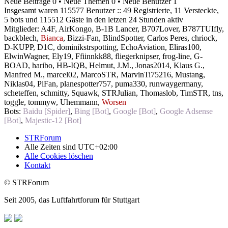
Neue Beiträge 0 • Neue Themen 0 • Neue Benutzer 1
Insgesamt waren 115577 Benutzer :: 49 Registrierte, 11 Versteckte,
5 bots und 115512 Gäste in den letzen 24 Stunden aktiv
Mitglieder:
A4F
,
AirKongo
,
B-1B Lancer
,
B707Lover
,
B787TUIfly
,
backblech
,
Bianca
,
Bizzi-Fan
,
BlindSpotter
,
Carlos Peres
,
chriock
,
D-KUPP
,
D1C
,
dominikstrspotting
,
EchoAviation
,
Eliras100
,
ElwinWagner
,
Ely19
,
Ffiinnkk88
,
fliegerknipser
,
frog-line
,
G-
BOAD
,
haribo
,
HB-IQB
,
Helmut
,
J.M.
,
Jonas2014
,
Klaus G.
,
Manfred M.
,
marcel02
,
MarcoSTR
,
MarvinTi75216
,
Mustang
,
Niklas04
,
PiFan
,
planespotter757
,
puma330
,
runwaygermany
,
scheteffen
,
schmitty
,
Squawk
,
STRJulian
,
Thomaslob
,
TimSTR
,
tns
,
toggle
,
tommyw
,
Uhemmann
,
Worsen
Bots:
Baidu [Spider]
,
Bing [Bot]
,
Google [Bot]
,
Google Adsense
[Bot]
,
Majestic-12 [Bot]
STRForum
Alle Zeiten sind
UTC+02:00
Alle Cookies löschen
Kontakt
© STRForum
Seit 2005, das Luftfahrtforum für Stuttgart