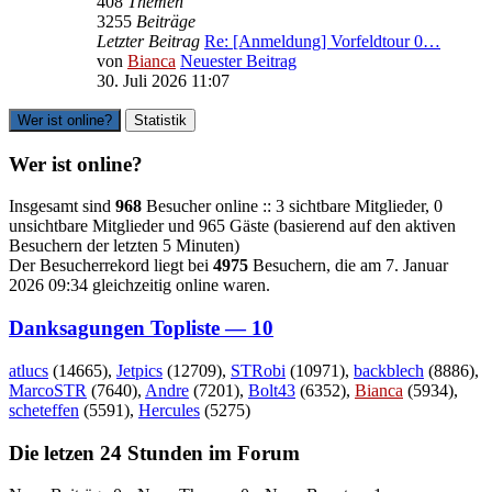
408
Themen
3255
Beiträge
Letzter Beitrag
Re: [Anmeldung] Vorfeldtour 0…
von
Bianca
Neuester Beitrag
30. Juli 2026 11:07
Wer ist online?
Statistik
Wer ist online?
Insgesamt sind
968
Besucher online :: 3 sichtbare Mitglieder, 0
unsichtbare Mitglieder und 965 Gäste (basierend auf den aktiven
Besuchern der letzten 5 Minuten)
Der Besucherrekord liegt bei
4975
Besuchern, die am 7. Januar
2026 09:34 gleichzeitig online waren.
Danksagungen Topliste — 10
atlucs
(14665),
Jetpics
(12709),
STRobi
(10971),
backblech
(8886),
MarcoSTR
(7640),
Andre
(7201),
Bolt43
(6352),
Bianca
(5934),
scheteffen
(5591),
Hercules
(5275)
Die letzen 24 Stunden im Forum