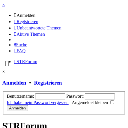
×
Anmelden
Registrieren
Unbeantwortete Themen
Aktive Themen
Suche
FAQ
STRForum
×
Anmelden
•
Registrieren
Benutzername:
Passwort:
Ich habe mein Passwort vergessen
|
Angemeldet bleiben
STRForum