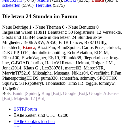
MarcoSTR
(7640),
Andre
(7201),
Bolt43
(6352),
Bianca
(5934),
scheteffen
(5591),
Hercules
(5275)
Die letzen 24 Stunden im Forum
Neue Beiträge 1 • Neue Themen 0 • Neue Benutzer 0
Insgesamt waren 113911 Benutzer :: 50 Registrierte, 12 Versteckte,
5 bots und 113844 Gäste in den letzen 24 Stunden aktiv
Mitglieder:
190th ARW
,
A350
,
B-1B Lancer
,
B787TUIfly
,
backblech
,
Bianca
,
Bizzi-Fan
,
BlindSpotter
,
Carlos Peres
,
chriock
,
D-KUPP
,
D1C
,
dominikstrspotting
,
EchoAviation
,
EDGM
,
Eliras100
,
ElwinWagner
,
Ely19
,
Ffiinnkk88
,
fliegerknipser
,
frog-
line
,
G-BOAD
,
haribo
,
HeikoV1Rotate
,
Helmut
,
Holger
,
J.M.
,
Jonas2014
,
Klaus G.
,
Leo280781
,
marcel02
,
MarcoSTR
,
MarvinTi75216
,
Mikealpha
,
Mustang
,
Niklas04
,
Overflight
,
PiFan
,
PlanespottingEDDS
,
puma330
,
scheteffen
,
schmitty
,
SPOTTI66
,
Squawk
,
STRspotteryt
,
Thomaslob
,
TimSTR
,
toggle
,
tommyw
,
TUIjet97
Bots:
Baidu [Spider]
,
Bing [Bot]
,
Google [Bot]
,
Google Adsense
[Bot]
,
Majestic-12 [Bot]
STRForum
Alle Zeiten sind
UTC+02:00
Alle Cookies löschen