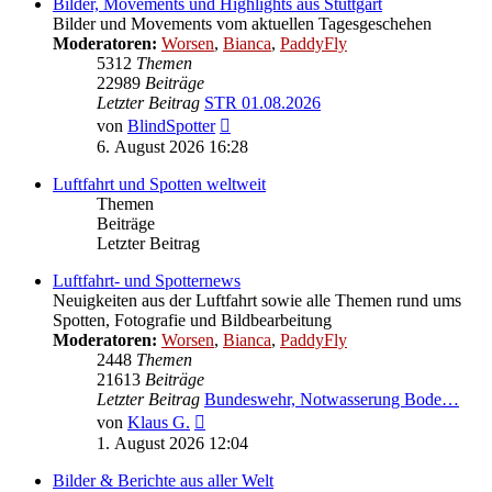
Bilder, Movements und Highlights aus Stuttgart
Bilder und Movements vom aktuellen Tagesgeschehen
Moderatoren:
Worsen
,
Bianca
,
PaddyFly
5312
Themen
22989
Beiträge
Letzter Beitrag
STR 01.08.2026
Neuester
von
BlindSpotter
Beitrag
6. August 2026 16:28
Luftfahrt und Spotten weltweit
Themen
Beiträge
Letzter Beitrag
Luftfahrt- und Spotternews
Neuigkeiten aus der Luftfahrt sowie alle Themen rund ums
Spotten, Fotografie und Bildbearbeitung
Moderatoren:
Worsen
,
Bianca
,
PaddyFly
2448
Themen
21613
Beiträge
Letzter Beitrag
Bundeswehr, Notwasserung Bode…
Neuester
von
Klaus G.
Beitrag
1. August 2026 12:04
Bilder & Berichte aus aller Welt