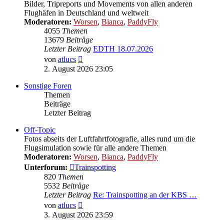
Bilder, Tripreports und Movements von allen anderen
Flughäfen in Deutschland und weltweit
Moderatoren:
Worsen
,
Bianca
,
PaddyFly
4055
Themen
13679
Beiträge
Letzter Beitrag
EDTH 18.07.2026
Neuester
von
atlucs
Beitrag
2. August 2026 23:05
Sonstige Foren
Themen
Beiträge
Letzter Beitrag
Off-Topic
Fotos abseits der Luftfahrtfotografie, alles rund um die
Flugsimulation sowie für alle andere Themen
Moderatoren:
Worsen
,
Bianca
,
PaddyFly
Unterforum:
Trainspotting
820
Themen
5532
Beiträge
Letzter Beitrag
Re: Trainspotting an der KBS …
Neuester
von
atlucs
Beitrag
3. August 2026 23:59