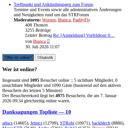
Treffpunkt und Ankündigungen zum Forum
Termine und Events sowie alle administrativen Änderungen
und Neuigkeiten rund um das STRForum
Moderatoren:
Worsen
,
Bianca
,
PaddyFly
408
Themen
3255
Beiträge
Letzter Beitrag
Re: [Anmeldung] Vorfeldtour 0…
Neuester
von
Bianca
Beitrag
30. Juli 2026 11:07
Wer ist online?
Statistik
Wer ist online?
Insgesamt sind
1095
Besucher online :: 5 sichtbare Mitglieder, 0
unsichtbare Mitglieder und 1090 Gäste (basierend auf den aktiven
Besuchern der letzten 5 Minuten)
Der Besucherrekord liegt bei
4975
Besuchern, die am 7. Januar
2026 09:34 gleichzeitig online waren.
Danksagungen Topliste — 10
atlucs
(14665),
Jetpics
(12709),
STRobi
(10971),
backblech
(8886),