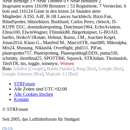
Neue Beiträge 1 • Neue Themen 0 • Neue Benutzer 2
Insgesamt waren 116190 Benutzer :: 53 Registrierte, 7 Versteckte, 6
bots und 116124 Gäste in den letzen 24 Stunden aktiv
Mitglieder:
A350
,
A4F
,
B-1B Lancer
,
backblech
,
Bizzi-Fan
,
BlindSpotter
,
blitzerbitzer
,
Burkhard
,
Carlos Peres
,
chriock
,
D-
KUPP
,
D1C
,
dominikstrspotting
,
Dutchman1964
,
EchoAviation
,
Eliras100
,
ElwinWagner
,
Ffiinnkk88
,
fliegerknipser
,
G-BOAD
,
haribo
,
HeikoV1Rotate
,
Helmut
,
Ikarus
,
J.M.
,
Joachim Kegel
,
Jonas2014
,
Klaus G.
,
Manfred M.
,
MarcoSTR
,
marfi80
,
Mikealpha
,
Mrs24
,
Mustang
,
Niklas04
,
Overflight
,
phil111
,
PiFan
,
planespotter757
,
Planespotting
,
PlanespottingEDDS
,
puma330
,
schmitty
,
shortfinal25
,
SPOTTI66
,
Squawk
,
STRJulian
,
Thomaslob
,
TimSTR
,
tns
,
toggle
,
tommyw
,
Worsen
Bots:
AdsBot [Google]
,
Baidu [Spider]
,
Bing [Bot]
,
Google [Bot]
,
Google Adsense [Bot]
,
Majestic-12 [Bot]
STRForum
Alle Zeiten sind
UTC+02:00
Alle Cookies löschen
Kontakt
© STRForum
Seit 2005, das Luftfahrtforum für Stuttgart