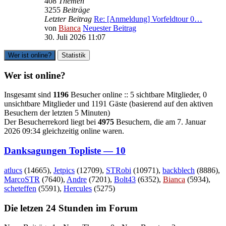
408
Themen
3255
Beiträge
Letzter Beitrag
Re: [Anmeldung] Vorfeldtour 0…
von
Bianca
Neuester Beitrag
30. Juli 2026 11:07
Wer ist online?
Statistik
Wer ist online?
Insgesamt sind
1196
Besucher online :: 5 sichtbare Mitglieder, 0
unsichtbare Mitglieder und 1191 Gäste (basierend auf den aktiven
Besuchern der letzten 5 Minuten)
Der Besucherrekord liegt bei
4975
Besuchern, die am 7. Januar
2026 09:34 gleichzeitig online waren.
Danksagungen Topliste — 10
atlucs
(14665),
Jetpics
(12709),
STRobi
(10971),
backblech
(8886),
MarcoSTR
(7640),
Andre
(7201),
Bolt43
(6352),
Bianca
(5934),
scheteffen
(5591),
Hercules
(5275)
Die letzen 24 Stunden im Forum