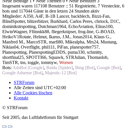
Neue Beiträge 1 • Neue Themen 0 • Neue Benutzer 3
Insgesamt waren 117108 Benutzer :: 51 Registrierte, 7 Versteckte, 6
bots und 117044 Gäste in den letzen 24 Stunden aktiv
Mitglieder:
A350
,
A4F
,
B-1B Lancer
,
backblech
,
Bizzi-Fan
,
BlindSpotter
,
blitzerbitzer
,
Burkhard
,
Carlos Peres
,
chriock
,
D1C
,
dominikstrspotting
,
Dutchman1964
,
EchoAviation
,
Eliras100
,
ElwinWagner
,
Ffiinnkk88
,
fliegerknipser
,
frog-line
,
G-BOAD
,
HeikoV1Rotate
,
Helmut
,
Ikarus
,
J.M.
,
Jonas2014
,
Klaus G.
,
Manfred M.
,
MarcoSTR
,
marfi80
,
Mikealpha
,
Mrs24
,
Mustang
,
Niklas04
,
Overflight
,
phil111
,
PiFan
,
planespotter757
,
Planespotting
,
PlanespottingEDDS
,
puma330
,
schmitty
,
shortfinal25
,
SPOTTI66
,
Squawk
,
STRJulian
,
Thomaslob
,
TimSTR
,
tns
,
toggle
,
tommyw
,
Worsen
Bots:
AdsBot [Google]
,
Baidu [Spider]
,
Bing [Bot]
,
Google [Bot]
,
Google Adsense [Bot]
,
Majestic-12 [Bot]
STRForum
Alle Zeiten sind
UTC+02:00
Alle Cookies löschen
Kontakt
© STRForum
Seit 2005, das Luftfahrtforum für Stuttgart