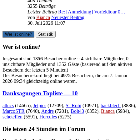
408
Themen
3255
Beiträge
Letzter Beitrag
Re: [Anmeldung] Vorfeldtour 0…
von
Bianca
Neuester Beitrag
30. Juli 2026 11:07
Wer ist online?
Statistik
Wer ist online?
Insgesamt sind
1356
Besucher online :: 4 sichtbare Mitglieder, 0
unsichtbare Mitglieder und 1352 Gäste (basierend auf den aktiven
Besuchern der letzten 5 Minuten)
Der Besucherrekord liegt bei
4975
Besuchern, die am 7. Januar
2026 09:34 gleichzeitig online waren.
Danksagungen Topliste — 10
atlucs
(14665),
Jetpics
(12709),
STRobi
(10971),
backblech
(8886),
MarcoSTR
(7640),
Andre
(7201),
Bolt43
(6352),
Bianca
(5934),
scheteffen
(5591),
Hercules
(5275)
Die letzen 24 Stunden im Forum