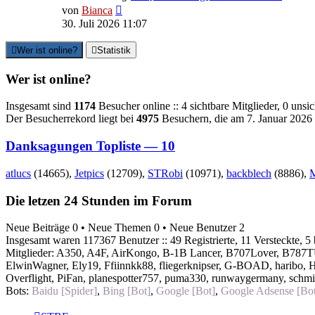
Neuester
von
Bianca
Beitrag
30. Juli 2026 11:07
Wer ist online?
Statistik
Wer ist online?
Insgesamt sind
1174
Besucher online :: 4 sichtbare Mitglieder, 0 uns
Der Besucherrekord liegt bei
4975
Besuchern, die am 7. Januar 2026 0
Danksagungen Topliste — 10
atlucs
(14665),
Jetpics
(12709),
STRobi
(10971),
backblech
(8886),
Die letzen 24 Stunden im Forum
Neue Beiträge 0 • Neue Themen 0 • Neue Benutzer 2
Insgesamt waren 117367 Benutzer :: 49 Registrierte, 11 Versteckte, 5
Mitglieder:
A350
,
A4F
,
AirKongo
,
B-1B Lancer
,
B707Lover
,
B787TU
ElwinWagner
,
Ely19
,
Ffiinnkk88
,
fliegerknipser
,
G-BOAD
,
haribo
,
Overflight
,
PiFan
,
planespotter757
,
puma330
,
runwaygermany
,
schmi
Bots:
Baidu [Spider]
,
Bing [Bot]
,
Google [Bot]
,
Google Adsense [Bot