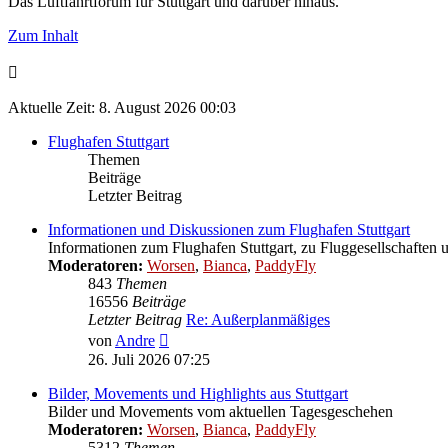
Das Luftfahrtforum für Stuttgart und darüber hinaus.
Zum Inhalt
Aktuelle Zeit: 8. August 2026 00:03
Flughafen Stuttgart
Themen
Beiträge
Letzter Beitrag
Informationen und Diskussionen zum Flughafen Stuttgart
Informationen zum Flughafen Stuttgart, zu Fluggesellschaften 
Moderatoren:
Worsen
,
Bianca
,
PaddyFly
843
Themen
16556
Beiträge
Letzter Beitrag
Re: Außerplanmäßiges
Neuester
von
Andre
Beitrag
26. Juli 2026 07:25
Bilder, Movements und Highlights aus Stuttgart
Bilder und Movements vom aktuellen Tagesgeschehen
Moderatoren:
Worsen
,
Bianca
,
PaddyFly
5312
Themen