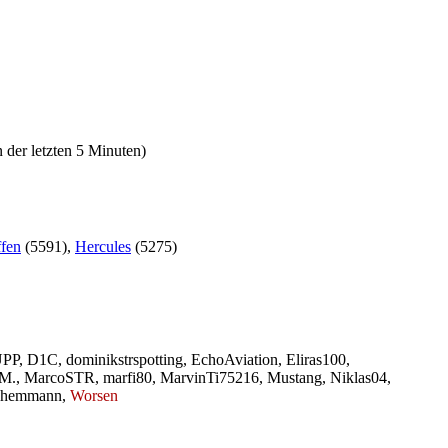
 der letzten 5 Minuten)
ffen
(5591),
Hercules
(5275)
PP
,
D1C
,
dominikstrspotting
,
EchoAviation
,
Eliras100
,
 M.
,
MarcoSTR
,
marfi80
,
MarvinTi75216
,
Mustang
,
Niklas04
,
hemmann
,
Worsen