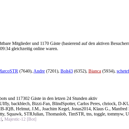
ichtbare Mitglieder und 1170 Gäste (basierend auf den aktiven Besuchern
9:34 gleichzeitig online waren.
MarcoSTR
(7640),
Andre
(7201),
Bolt43
(6352),
Bianca
(5934),
schete
 bots und 117302 Gäste in den letzen 24 Stunden aktiv
Ifly
,
backblech
,
Bizzi-Fan
,
BlindSpotter
,
Carlos Peres
,
chriock
,
D-KU
HB-IQB
,
Helmut
,
J.M.
,
Joachim Kegel
,
Jonas2014
,
Klaus G.
,
Manfred
tty
,
Squawk
,
STRJulian
,
Thomaslob
,
TimSTR
,
tns
,
toggle
,
tommyw
,
U
]
,
Majestic-12 [Bot]