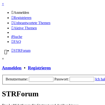
×
Anmelden
Registrieren
Unbeantwortete Themen
Aktive Themen
Suche
FAQ
STRForum
×
Anmelden
•
Registrieren
Benutzername:
Passwort:
Ich ha
STRForum