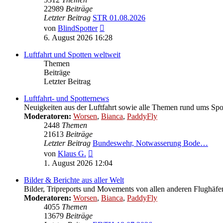
22989
Beiträge
Letzter Beitrag
STR 01.08.2026
Neuester
von
BlindSpotter
Beitrag
6. August 2026 16:28
Luftfahrt und Spotten weltweit
Themen
Beiträge
Letzter Beitrag
Luftfahrt- und Spotternews
Neuigkeiten aus der Luftfahrt sowie alle Themen rund ums Spo
Moderatoren:
Worsen
,
Bianca
,
PaddyFly
2448
Themen
21613
Beiträge
Letzter Beitrag
Bundeswehr, Notwasserung Bode…
Neuester
von
Klaus G.
Beitrag
1. August 2026 12:04
Bilder & Berichte aus aller Welt
Bilder, Tripreports und Movements von allen anderen Flughäfe
Moderatoren:
Worsen
,
Bianca
,
PaddyFly
4055
Themen
13679
Beiträge