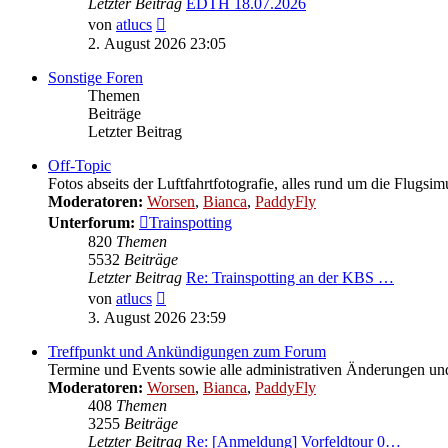
Letzter Beitrag
EDTH 18.07.2026
Neuester
von
atlucs
Beitrag
2. August 2026 23:05
Sonstige Foren
Themen
Beiträge
Letzter Beitrag
Off-Topic
Fotos abseits der Luftfahrtfotografie, alles rund um die Flugsi
Moderatoren:
Worsen
,
Bianca
,
PaddyFly
Unterforum:
Trainspotting
820
Themen
5532
Beiträge
Letzter Beitrag
Re: Trainspotting an der KBS …
Neuester
von
atlucs
Beitrag
3. August 2026 23:59
Treffpunkt und Ankündigungen zum Forum
Termine und Events sowie alle administrativen Änderungen 
Moderatoren:
Worsen
,
Bianca
,
PaddyFly
408
Themen
3255
Beiträge
Letzter Beitrag
Re: [Anmeldung] Vorfeldtour 0…