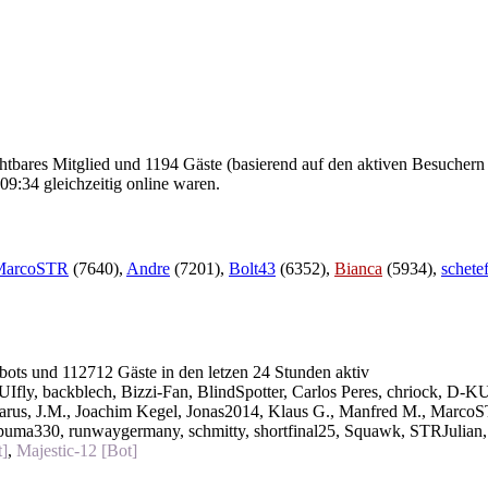
ichtbares Mitglied und 1194 Gäste (basierend auf den aktiven Besuchern 
9:34 gleichzeitig online waren.
MarcoSTR
(7640),
Andre
(7201),
Bolt43
(6352),
Bianca
(5934),
schete
 bots und 112712 Gäste in den letzen 24 Stunden aktiv
Ifly
,
backblech
,
Bizzi-Fan
,
BlindSpotter
,
Carlos Peres
,
chriock
,
D-KU
arus
,
J.M.
,
Joachim Kegel
,
Jonas2014
,
Klaus G.
,
Manfred M.
,
Marco
puma330
,
runwaygermany
,
schmitty
,
shortfinal25
,
Squawk
,
STRJulian
]
,
Majestic-12 [Bot]