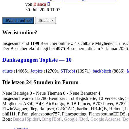
Neuester
von
Bianca
Beitrag
30. Juli 2026 11:07
Wer ist online?
Statistik
Wer ist online?
Insgesamt sind
1199
Besucher online :: 4 sichtbare Mitglieder, 1 uns
Der Besucherrekord liegt bei
4975
Besuchern, die am 7. Januar 2026 0
Danksagungen Topliste — 10
atlucs
(14665),
Jetpics
(12709),
STRobi
(10971),
backblech
(8886),
Die letzen 24 Stunden im Forum
Neue Beiträge 0 • Neue Themen 0 • Neue Benutzer 4
Insgesamt waren 112780 Benutzer :: 53 Registrierte, 10 Versteckte, 5
Mitglieder:
A350
,
A4F
,
AirKongo
,
B-1B Lancer
,
B707Lover
,
B787TU
ElwinWagner
,
fliegerknipser
,
G-BOAD
,
haribo
,
HB-IQB
,
Helmut
,
Ik
phil111
,
PiFan
,
planespotter757
,
Planespotting
,
PlanespottingEDDS
,
Bots:
Baidu [Spider]
,
Bing [Bot]
,
Google [Bot]
,
Google Adsense [Bot