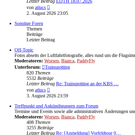
Letzter Beitrag
EDTH 18.07.2026
Neuester
von
atlucs
Beitrag
2. August 2026 23:05
Sonstige Foren
Themen
Beiträge
Letzter Beitrag
Off-Topic
Fotos abseits der Luftfahrtfotografie, alles rund um die Flugsi
Moderatoren:
Worsen
,
Bianca
,
PaddyFly
Unterforum:
Trainspotting
820
Themen
5532
Beiträge
Letzter Beitrag
Re: Trainspotting an der KBS …
Neuester
von
atlucs
Beitrag
3. August 2026 23:59
Treffpunkt und Ankündigungen zum Forum
Termine und Events sowie alle administrativen Änderungen 
Moderatoren:
Worsen
,
Bianca
,
PaddyFly
408
Themen
3255
Beiträge
Letzter Beitrag
Re: [Anmeldung] Vorfeldtour 0…