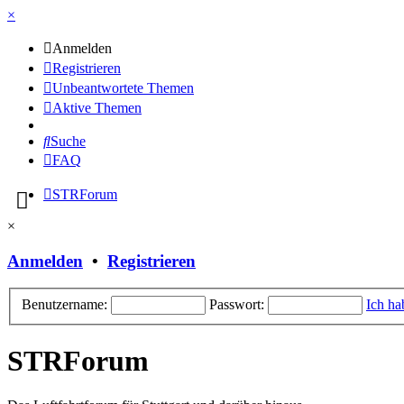
×
Anmelden
Registrieren
Unbeantwortete Themen
Aktive Themen
Suche
FAQ
STRForum
×
Anmelden
•
Registrieren
Benutzername:
Passwort:
Ich ha
STRForum