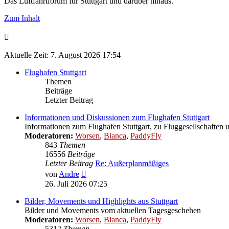
Das Luftfahrtforum für Stuttgart und darüber hinaus.
Zum Inhalt
Aktuelle Zeit: 7. August 2026 17:54
Flughafen Stuttgart
Themen
Beiträge
Letzter Beitrag
Informationen und Diskussionen zum Flughafen Stuttgart
Informationen zum Flughafen Stuttgart, zu Fluggesellschaften 
Moderatoren:
Worsen
,
Bianca
,
PaddyFly
843
Themen
16556
Beiträge
Letzter Beitrag
Re: Außerplanmäßiges
Neuester
von
Andre
Beitrag
26. Juli 2026 07:25
Bilder, Movements und Highlights aus Stuttgart
Bilder und Movements vom aktuellen Tagesgeschehen
Moderatoren:
Worsen
,
Bianca
,
PaddyFly
5312
Themen