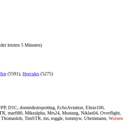
der letzten 5 Minuten)
ffen
(5591),
Hercules
(5275)
PP
,
D1C
,
dominikstrspotting
,
EchoAviation
,
Eliras100
,
STR
,
marfi80
,
Mikealpha
,
Mrs24
,
Mustang
,
Niklas04
,
Overflight
,
,
Thomaslob
,
TimSTR
,
tns
,
toggle
,
tommyw
,
Uhemmann
,
Worsen