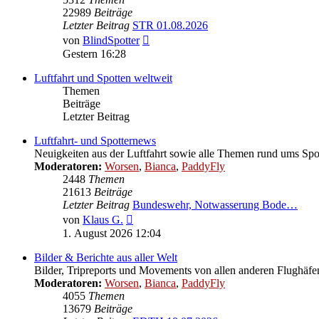
22989
Beiträge
Letzter Beitrag
STR 01.08.2026
Neuester
von
BlindSpotter
Beitrag
Gestern 16:28
Luftfahrt und Spotten weltweit
Themen
Beiträge
Letzter Beitrag
Luftfahrt- und Spotternews
Neuigkeiten aus der Luftfahrt sowie alle Themen rund ums Spo
Moderatoren:
Worsen
,
Bianca
,
PaddyFly
2448
Themen
21613
Beiträge
Letzter Beitrag
Bundeswehr, Notwasserung Bode…
Neuester
von
Klaus G.
Beitrag
1. August 2026 12:04
Bilder & Berichte aus aller Welt
Bilder, Tripreports und Movements von allen anderen Flughäfe
Moderatoren:
Worsen
,
Bianca
,
PaddyFly
4055
Themen
13679
Beiträge