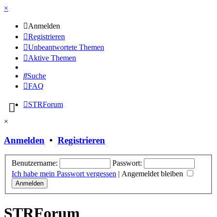
×
Anmelden
Registrieren
Unbeantwortete Themen
Aktive Themen
Suche
FAQ
STRForum
×
Anmelden
•
Registrieren
Benutzername:
Passwort:
Ich habe mein Passwort vergessen
|
Angemeldet bleiben
STRForum