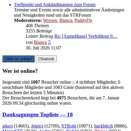
Treffpunkt und Ankündigungen zum Forum
Termine und Events sowie alle administrativen Änderungen
und Neuigkeiten rund um das STRForum
Moderatoren:
Worsen
,
Bianca
,
PaddyFly
408
Themen
3255
Beiträge
Letzter Beitrag
Re: [Anmeldung] Vorfeldtour 0…
Neuester
von
Bianca
Beitrag
30. Juli 2026 11:07
Wer ist online?
Statistik
Wer ist online?
Insgesamt sind
1087
Besucher online :: 4 sichtbare Mitglieder, 0
unsichtbare Mitglieder und 1083 Gäste (basierend auf den aktiven
Besuchern der letzten 5 Minuten)
Der Besucherrekord liegt bei
4975
Besuchern, die am 7. Januar
2026 09:34 gleichzeitig online waren.
Danksagungen Topliste — 10
atlucs
(14665),
Jetpics
(12709),
STRobi
(10971),
backblech
(8886),