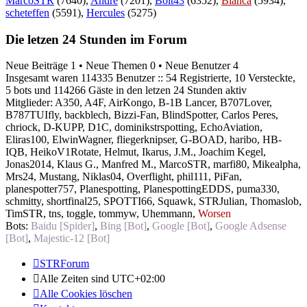
MarcoSTR
(7640),
Andre
(7201),
Bolt43
(6352),
Bianca
(5934),
scheteffen
(5591),
Hercules
(5275)
Die letzen 24 Stunden im Forum
Neue Beiträge 1 • Neue Themen 0 • Neue Benutzer 4
Insgesamt waren 114335 Benutzer :: 54 Registrierte, 10 Versteckte,
5 bots und 114266 Gäste in den letzen 24 Stunden aktiv
Mitglieder:
A350
,
A4F
,
AirKongo
,
B-1B Lancer
,
B707Lover
,
B787TUIfly
,
backblech
,
Bizzi-Fan
,
BlindSpotter
,
Carlos Peres
,
chriock
,
D-KUPP
,
D1C
,
dominikstrspotting
,
EchoAviation
,
Eliras100
,
ElwinWagner
,
fliegerknipser
,
G-BOAD
,
haribo
,
HB-
IQB
,
HeikoV1Rotate
,
Helmut
,
Ikarus
,
J.M.
,
Joachim Kegel
,
Jonas2014
,
Klaus G.
,
Manfred M.
,
MarcoSTR
,
marfi80
,
Mikealpha
,
Mrs24
,
Mustang
,
Niklas04
,
Overflight
,
phil111
,
PiFan
,
planespotter757
,
Planespotting
,
PlanespottingEDDS
,
puma330
,
schmitty
,
shortfinal25
,
SPOTTI66
,
Squawk
,
STRJulian
,
Thomaslob
,
TimSTR
,
tns
,
toggle
,
tommyw
,
Uhemmann
,
Worsen
Bots:
Baidu [Spider]
,
Bing [Bot]
,
Google [Bot]
,
Google Adsense
[Bot]
,
Majestic-12 [Bot]
STRForum
Alle Zeiten sind
UTC+02:00
Alle Cookies löschen