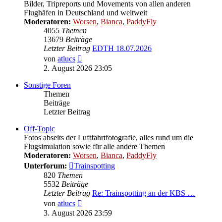
Bilder, Tripreports und Movements von allen anderen
Flughäfen in Deutschland und weltweit
Moderatoren:
Worsen
,
Bianca
,
PaddyFly
4055
Themen
13679
Beiträge
Letzter Beitrag
EDTH 18.07.2026
Neuester
von
atlucs
Beitrag
2. August 2026 23:05
Sonstige Foren
Themen
Beiträge
Letzter Beitrag
Off-Topic
Fotos abseits der Luftfahrtfotografie, alles rund um die
Flugsimulation sowie für alle andere Themen
Moderatoren:
Worsen
,
Bianca
,
PaddyFly
Unterforum:
Trainspotting
820
Themen
5532
Beiträge
Letzter Beitrag
Re: Trainspotting an der KBS …
Neuester
von
atlucs
Beitrag
3. August 2026 23:59