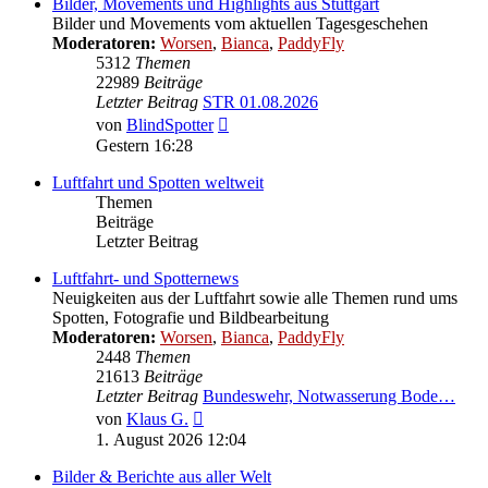
Bilder, Movements und Highlights aus Stuttgart
Bilder und Movements vom aktuellen Tagesgeschehen
Moderatoren:
Worsen
,
Bianca
,
PaddyFly
5312
Themen
22989
Beiträge
Letzter Beitrag
STR 01.08.2026
Neuester
von
BlindSpotter
Beitrag
Gestern 16:28
Luftfahrt und Spotten weltweit
Themen
Beiträge
Letzter Beitrag
Luftfahrt- und Spotternews
Neuigkeiten aus der Luftfahrt sowie alle Themen rund ums
Spotten, Fotografie und Bildbearbeitung
Moderatoren:
Worsen
,
Bianca
,
PaddyFly
2448
Themen
21613
Beiträge
Letzter Beitrag
Bundeswehr, Notwasserung Bode…
Neuester
von
Klaus G.
Beitrag
1. August 2026 12:04
Bilder & Berichte aus aller Welt