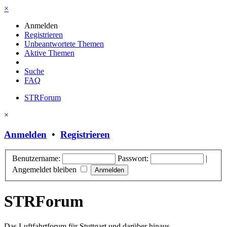
×
Anmelden
Registrieren
Unbeantwortete Themen
Aktive Themen
Suche
FAQ
STRForum
×
Anmelden
•
Registrieren
Benutzername:
Passwort:
|
Angemeldet bleiben
STRForum
Das Luftfahrtforum für Stuttgart und darüber hinaus.