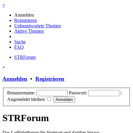
×
Anmelden
Registrieren
Unbeantwortete Themen
Aktive Themen
Suche
FAQ
STRForum
×
Anmelden
•
Registrieren
Benutzername:
Passwort:
|
Angemeldet bleiben
STRForum
Das Luftfahrtforum für Stuttgart und darüber hinaus.