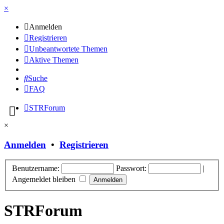
×
Anmelden
Registrieren
Unbeantwortete Themen
Aktive Themen
Suche
FAQ
STRForum
×
Anmelden
•
Registrieren
Benutzername:
Passwort:
|
Angemeldet bleiben
STRForum