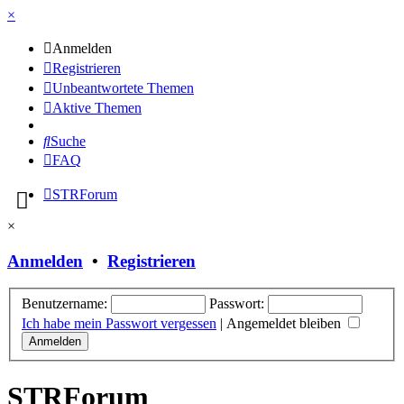
×
Anmelden
Registrieren
Unbeantwortete Themen
Aktive Themen
Suche
FAQ
STRForum
×
Anmelden
•
Registrieren
Benutzername:
Passwort:
Ich habe mein Passwort vergessen
|
Angemeldet bleiben
STRForum