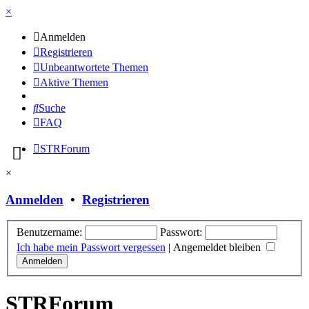
×
Anmelden
Registrieren
Unbeantwortete Themen
Aktive Themen
Suche
FAQ
STRForum
×
Anmelden
•
Registrieren
Benutzername:
Passwort:
Ich habe mein Passwort vergessen
|
Angemeldet bleiben
STRForum